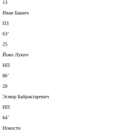
13
Иван Башич
ПЗ
63’
25
Йово Лукич
НП
86’
20
Эсмир Байрактаревич
НП
64’
Новости