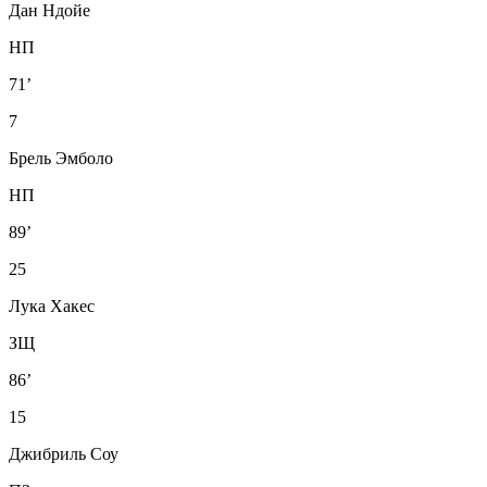
Дан Ндойе
НП
71’
7
Брель Эмболо
НП
89’
25
Лука Хакес
ЗЩ
86’
15
Джибриль Соу