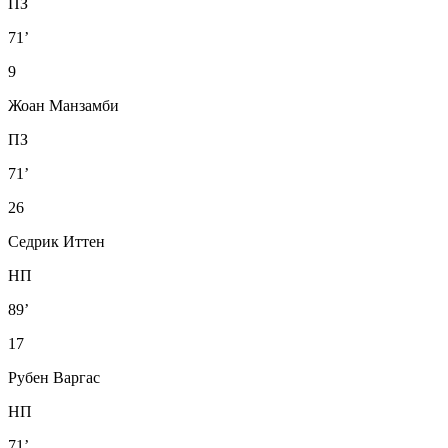
ПЗ
71’
9
Жоан Манзамби
ПЗ
71’
26
Седрик Иттен
НП
89’
17
Рубен Варгас
НП
71’