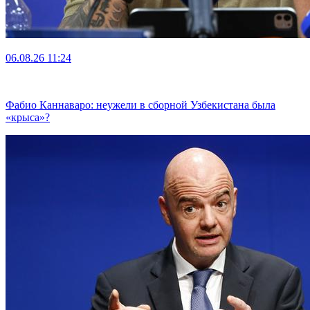
06.08.26
11:24
Фабио Каннаваро: неужели в сборной Узбекистана была
«крыса»?