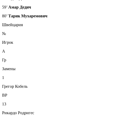
59’
Амар Дедич
80’
Тарик Мухаремович
Швейцария
№
Игрок
А
Гр
Замены
1
Грегор Кобель
ВР
13
Рикардо Родригес