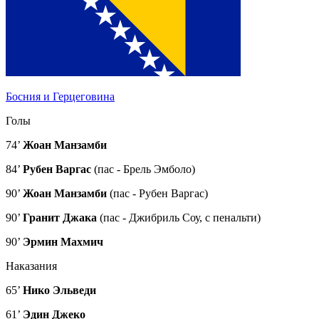
Босния и Герцеговина
Голы
74’
Жоан Манзамби
84’
Рубен Варгас
(пас - Брель Эмболо)
90’
Жоан Манзамби
(пас - Рубен Варгас)
90’
Гранит Джака
(пас - Джибриль Соу, с пенальти)
90’
Эрмин Махмич
Наказания
65’
Нико Эльведи
61’
Эдин Джеко