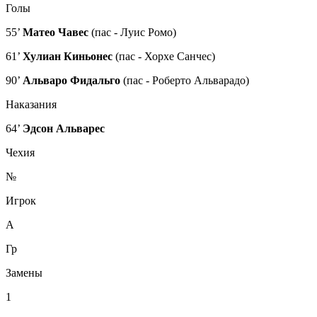
Голы
55’
Матео Чавес
(пас - Луис Ромо)
61’
Хулиан Киньонес
(пас - Хорхе Санчес)
90’
Альваро Фидальго
(пас - Роберто Альварадо)
Наказания
64’
Эдсон Альварес
Чехия
№
Игрок
А
Гр
Замены
1