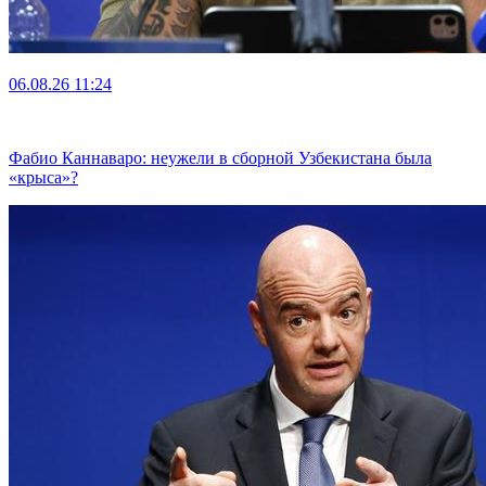
06.08.26
11:24
Фабио Каннаваро: неужели в сборной Узбекистана была
«крыса»?