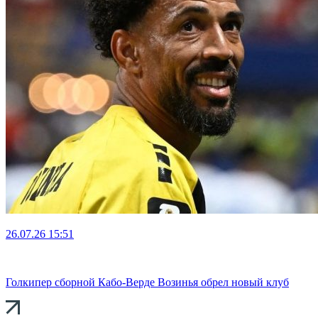
26.07.26
15:51
Голкипер сборной Кабо-Верде Возинья обрел новый клуб