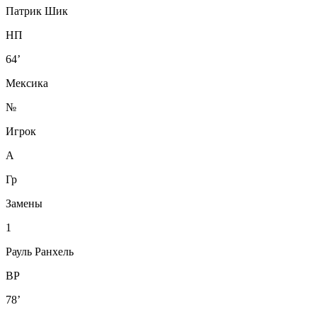
Патрик Шик
НП
64’
Мексика
№
Игрок
А
Гр
Замены
1
Рауль Ранхель
ВР
78’