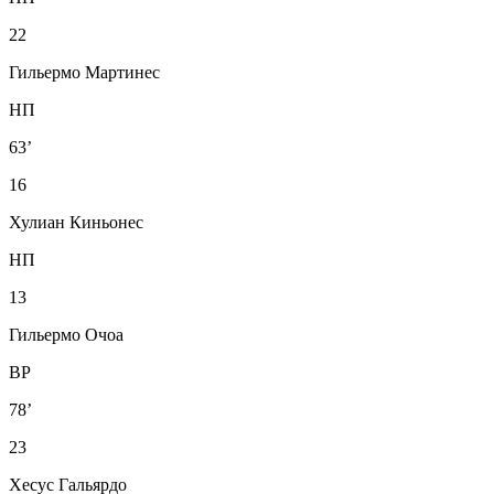
22
Гильермо Мартинес
НП
63’
16
Хулиан Киньонес
НП
13
Гильермо Очоа
ВР
78’
23
Хесус Гальярдо