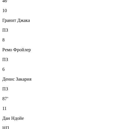
46’
10
Гранит Джака
ПЗ
8
Ремо Фройлер
ПЗ
6
Денис Закария
ПЗ
87’
11
Дан Ндойе
НП