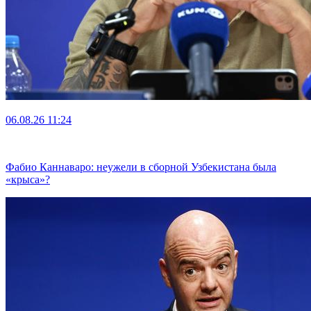
06.08.26
11:24
Фабио Каннаваро: неужели в сборной Узбекистана была
«крыса»?