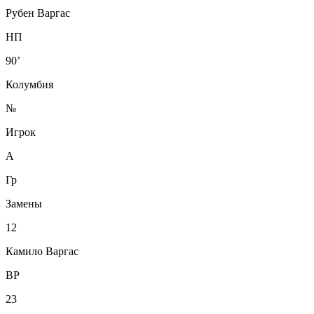
Рубен Варгас
НП
90’
Колумбия
№
Игрок
А
Гр
Замены
12
Камило Варгас
ВР
23