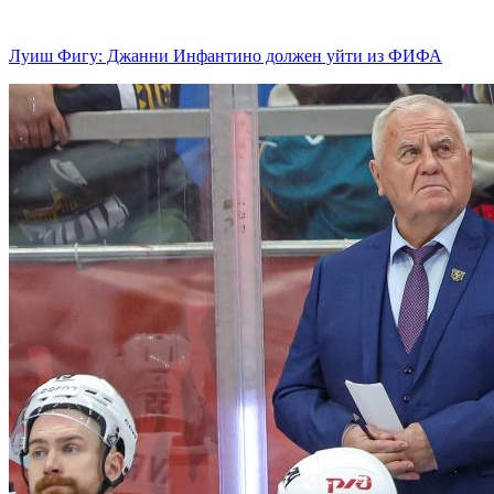
Луиш Фигу: Джанни Инфантино должен уйти из ФИФА