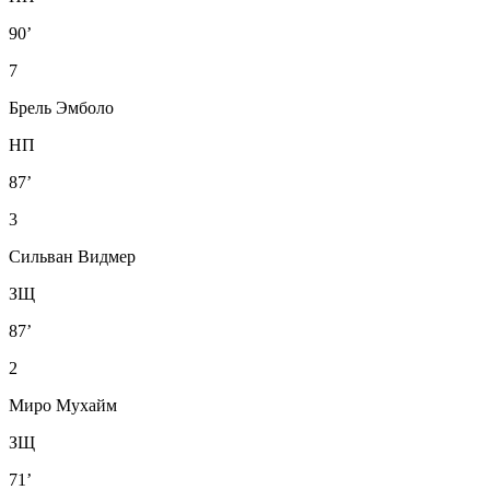
90’
7
Брель Эмболо
НП
87’
3
Сильван Видмер
ЗЩ
87’
2
Миро Мухайм
ЗЩ
71’