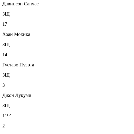
Давинсон Санчес
ЗЩ
17
Хоан Мохика
ЗЩ
14
Густаво Пуэрта
ЗЩ
3
Джон Лукуми
ЗЩ
119’
2