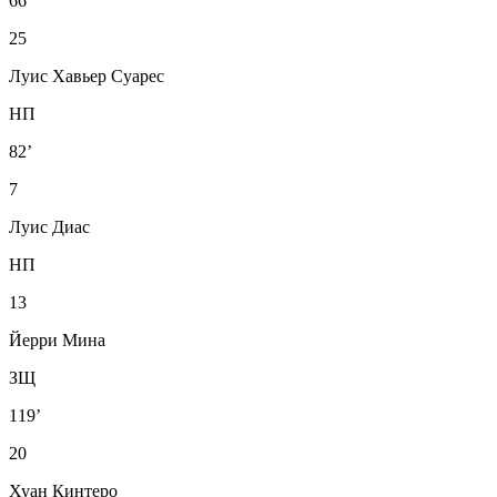
66’
25
Луис Хавьер Суарес
НП
82’
7
Луис Диас
НП
13
Йерри Мина
ЗЩ
119’
20
Хуан Кинтеро