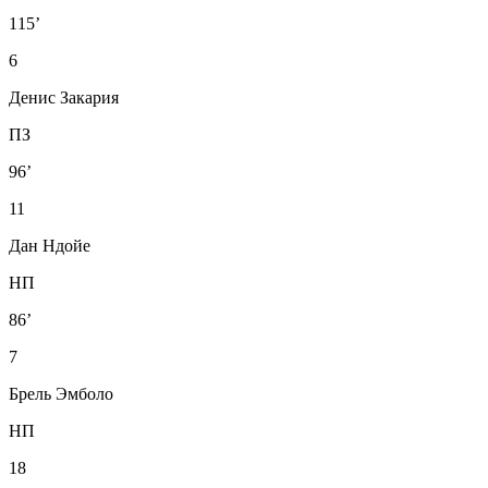
115’
6
Денис Закария
ПЗ
96’
11
Дан Ндойе
НП
86’
7
Брель Эмболо
НП
18