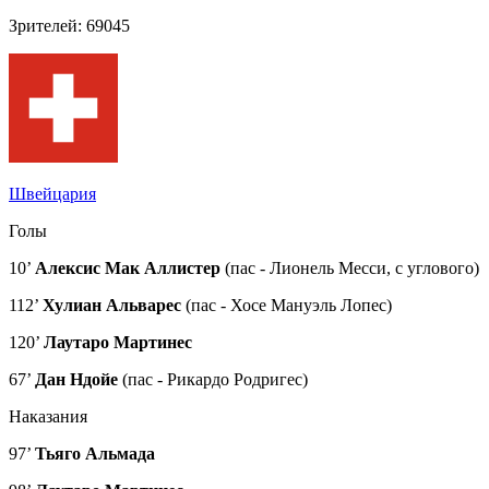
Зрителей: 69045
Швейцария
Голы
10’
Алексис Мак Аллистер
(пас - Лионель Месси, с углового)
112’
Хулиан Альварес
(пас - Хосе Мануэль Лопес)
120’
Лаутаро Мартинес
67’
Дан Ндойе
(пас - Рикардо Родригес)
Наказания
97’
Тьяго Альмада