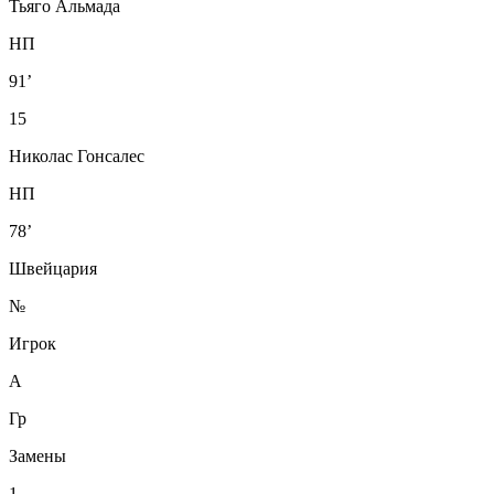
Тьяго Альмада
НП
91’
15
Николас Гонсалес
НП
78’
Швейцария
№
Игрок
А
Гр
Замены
1