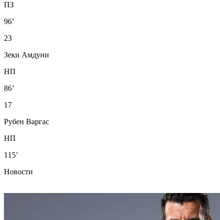
ПЗ
96’
23
Зеки Амдуни
НП
86’
17
Рубен Варгас
НП
115’
Новости