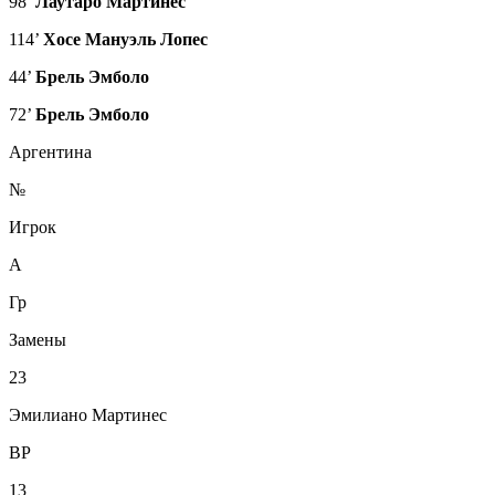
98’
Лаутаро Мартинес
114’
Хосе Мануэль Лопес
44’
Брель Эмболо
72’
Брель Эмболо
Аргентина
№
Игрок
А
Гр
Замены
23
Эмилиано Мартинес
ВР
13