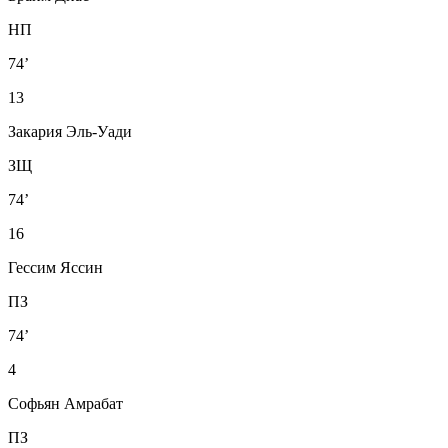
НП
74’
13
Закария Эль-Уади
ЗЩ
74’
16
Гессим Яссин
ПЗ
74’
4
Софьян Амрабат
ПЗ