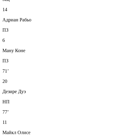
14
Адриан Рабьо
ПЗ
6
Ману Коне
ПЗ
71’
20
Дезире Дуэ
НП
77’
11
Майкл Олисе