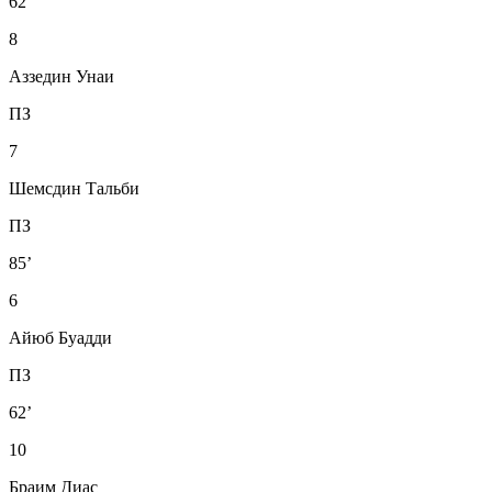
62’
8
Аззедин Унаи
ПЗ
7
Шемсдин Тальби
ПЗ
85’
6
Айюб Буадди
ПЗ
62’
10
Браим Диас