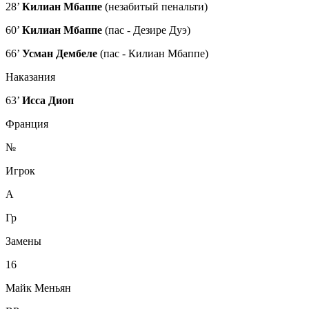
28’
Килиан Мбаппе
(незабитый пенальти)
60’
Килиан Мбаппе
(пас - Дезире Дуэ)
66’
Усман Дембеле
(пас - Килиан Мбаппе)
Наказания
63’
Исса Диоп
Франция
№
Игрок
А
Гр
Замены
16
Майк Меньян