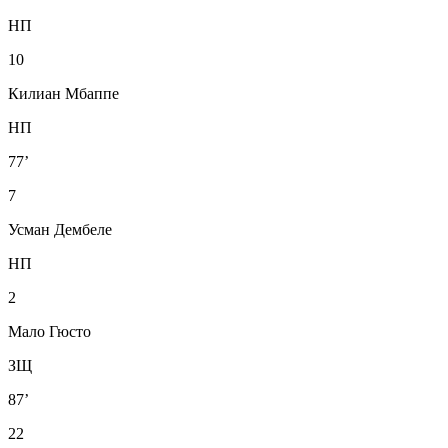
НП
10
Килиан Мбаппе
НП
77’
7
Усман Дембеле
НП
2
Мало Гюсто
ЗЩ
87’
22