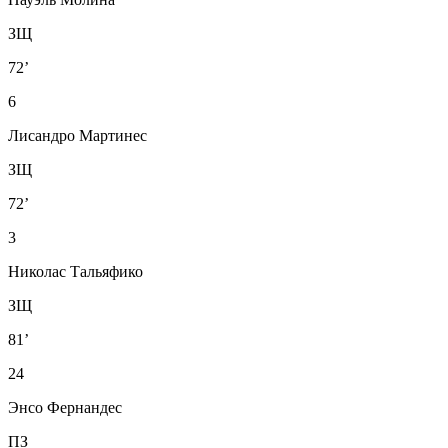
ЗЩ
72’
6
Лисандро Мартинес
ЗЩ
72’
3
Николас Тальяфико
ЗЩ
81’
24
Энсо Фернандес
ПЗ