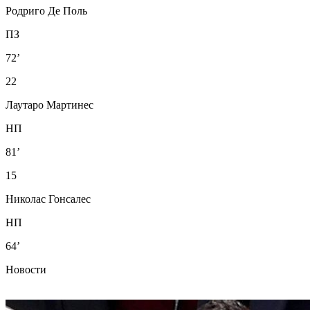
Родриго Де Поль
ПЗ
72’
22
Лаутаро Мартинес
НП
81’
15
Николас Гонсалес
НП
64’
Новости