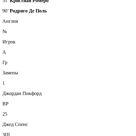
51’
Кристиан Ромеро
90’
Родриго Де Поль
Англия
№
Игрок
А
Гр
Замены
1
Джордан Пикфорд
ВР
25
Джед Спенс
ЗЩ