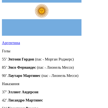
Аргентина
Голы
55’
Энтони Гордон
(пас - Морган Роджерс)
85’
Энсо Фернандес
(пас - Лионель Месси)
90’
Лаутаро Мартинес
(пас - Лионель Месси)
Наказания
37’
Эллиот Андерсон
42’
Лисандро Мартинес