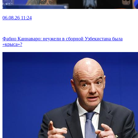
06.08.26
11:24
Фабио Каннаваро: неужели в сборной Узбекистана была
«крыса»?