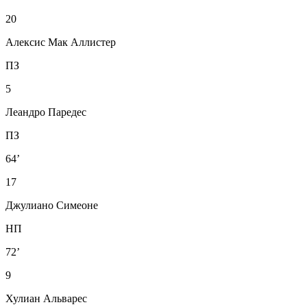
20
Алексис Мак Аллистер
ПЗ
5
Леандро Паредес
ПЗ
64’
17
Джулиано Симеоне
НП
72’
9
Хулиан Альварес