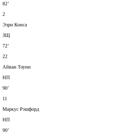
82’
2
Эзри Конса
ЗЩ
72’
22
Айван Тоуни
НП
90’
11
Маркус Рэшфорд
НП
90’