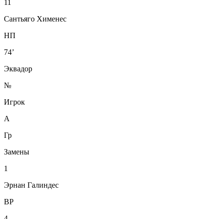
11
Сантьяго Хименес
НП
74’
Эквадор
№
Игрок
А
Гр
Замены
1
Эрнан Галиндес
ВР
4