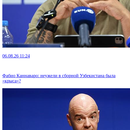
06.08.26
11:24
Фабио Каннаваро: неужели в сборной Узбекистана была
«крыса»?