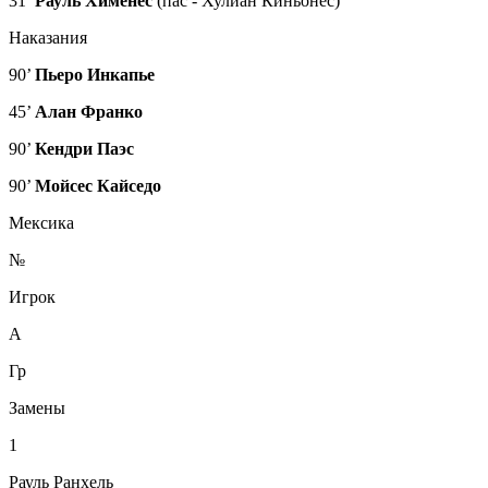
31’
Рауль Хименес
(пас - Хулиан Киньонес)
Наказания
90’
Пьеро Инкапье
45’
Алан Франко
90’
Кендри Паэс
90’
Мойсес Кайседо
Мексика
№
Игрок
А
Гр
Замены
1
Рауль Ранхель