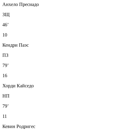
Анхело Пресиадо
ЗЩ
46’
10
Кендри Паэс
ПЗ
79’
16
Хорди Кайседо
НП
79’
11
Кевин Родригес