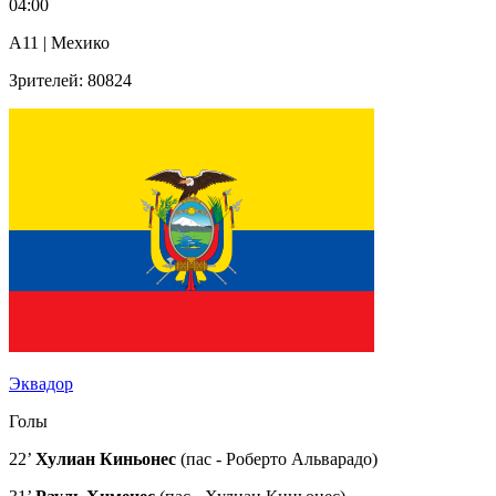
04:00
A11 | Мехико
Зрителей: 80824
Эквадор
Голы
22’
Хулиан Киньонес
(пас - Роберто Альварадо)