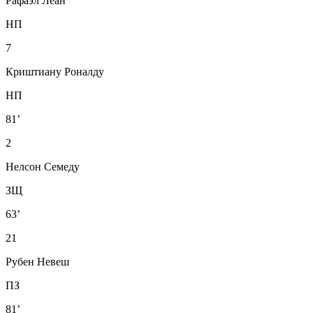
Рафаэл Леан
НП
7
Криштиану Роналду
НП
81’
2
Нелсон Семеду
ЗЩ
63’
21
Рубен Невеш
ПЗ
81’