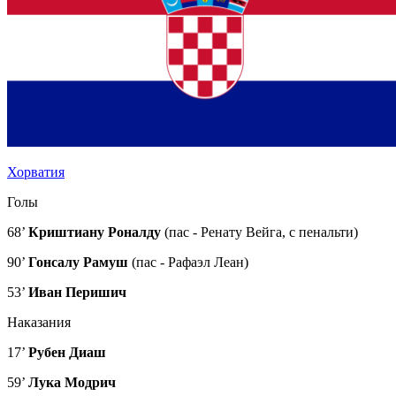
Хорватия
Голы
68’
Криштиану Роналду
(пас - Ренату Вейга, с пенальти)
90’
Гонсалу Рамуш
(пас - Рафаэл Леан)
53’
Иван Перишич
Наказания
17’
Рубен Диаш
59’
Лука Модрич