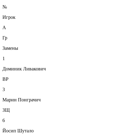
№
Игрок
А
Гр
Замены
1
Доминик Ливакович
ВР
3
Марин Понграчич
ЗЩ
6
Йосип Шутало