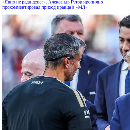
«Явно не ради денег». Александр Гутор иронично
прокомментировал приход иранца в «МЛ»