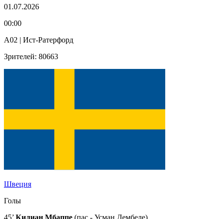
01.07.2026
00:00
A02 | Ист-Ратерфорд
Зрителей: 80663
Швеция
Голы
45’
Килиан Мбаппе
(пас - Усман Дембеле)