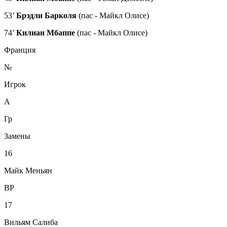
53’
Брэдли Барколя
(пас - Майкл Олисе)
74’
Килиан Мбаппе
(пас - Майкл Олисе)
Франция
№
Игрок
А
Гр
Замены
16
Майк Меньян
ВР
17
Вильям Салиба