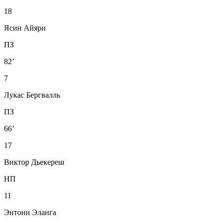
18
Ясин Айяри
ПЗ
82’
7
Лукас Бергвалль
ПЗ
66’
17
Виктор Дьекереш
НП
11
Энтони Эланга