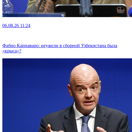
06.08.26
11:24
Фабио Каннаваро: неужели в сборной Узбекистана была
«крыса»?