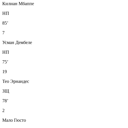
Килиан Мбаппе
НП
85’
7
Усман Дембеле
НП
75’
19
Тео Эрнандес
ЗЩ
78’
2
Мало Гюсто