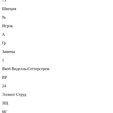
75’
Швеция
№
Игрок
А
Гр
Замены
1
Якоб Виделль-Сеттерстрем
ВР
24
Эллиот Струд
ЗЩ
66’