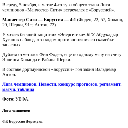
В среду, 5 ноября, в матче 4-го тура общего этапа Лиги
чемпионов «Манчестер Сити» встречался с «Боруссией».
Манчестер Сити — Боруссия — 4:1
(Фоден, 22, 57, Холанд,
29, Шерки, 91+; Антон, 72).
У хозяев бывший защитник «Энергетика»-БГУ Абдукадыр
Хусанов наблюдал за ходом противостояния со скамейки
запасных.
Дублем отметился Фил Фоден, еще по одному мячу на счету
Эрлинга Холанда и Райана Шерки.
В составе дортмундской «Боруссии» гол забил Вальдемар
Антон.
Лига чемпионов. Новости, конкурс прогнозов, регламент,
матчи, таблица
Фото
: УЕФА.
Лига чемпионов
ФК Боруссия Дортмунд