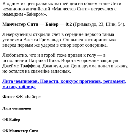
В одном из центральных матчей дня на общем этапе Лиги
чемпионов английский «Манчестер Сити» встречался с
немецким «Байером».
Манчестер Сити — Байер — 0:2
(Гримальдо, 23, Шик, 54).
Леверкузенцы открыли счет в середине первого тайма
усилиями Алекса Гримальдо. Он вывел «аспириновых»
вперед первым же ударом в створ ворот соперника.
Любопытно, что и второй тоже привел к голу — в
исполнении Патрика Шика. Ворота «горожан» защищал
Джеймс Траффорд. Джанлуиджи Доннарумма попал в заявку,
но остался на скамейке запасных.
Лига чемпионов. Новости, конкурс прогнозов, регламент,
матчи, таблица
Фото
: ФК «Байер».
Лига чемпионов
ФК Байер
ФК Манчестер Сити