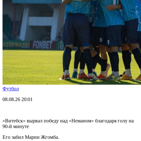
Футбол
08.08.26
20:01
«Витебск» вырвал победу над «Неманом» благодаря голу на
90-й минуте
Его забил Марин Жгомба.