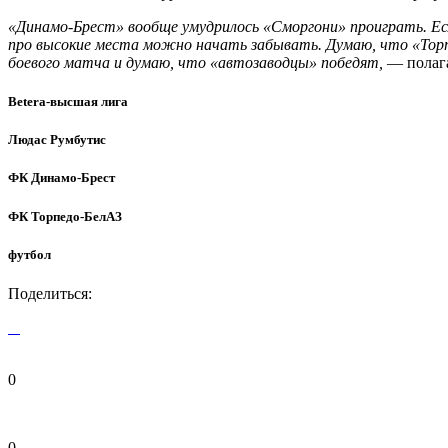
«Динамо-Брест» вообще умудрилось «Сморгони» проиграть. Ес
про высокие места можно начать забывать. Думаю, что «Торпе
боевого матча и думаю, что «автозаводцы» победят,
— полага
Betera-высшая лига
Людас Румбутис
ФК Динамо-Брест
ФК Торпедо-БелАЗ
футбол
Поделиться:
0
0