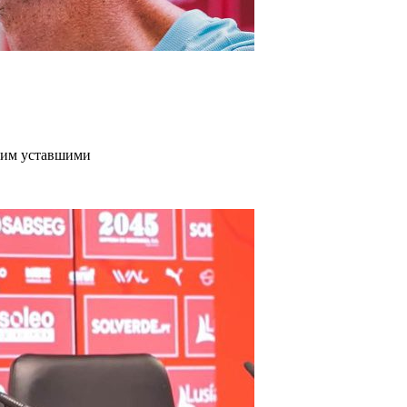
дим уставшими