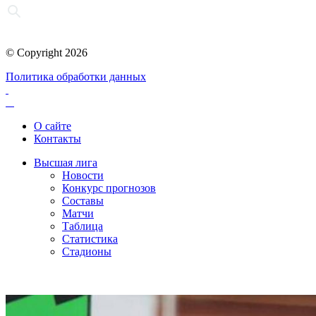
© Copyright 2026
Политика обработки данных
О сайте
Контакты
Высшая лига
Новости
Конкурс прогнозов
Составы
Матчи
Таблица
Статистика
Стадионы