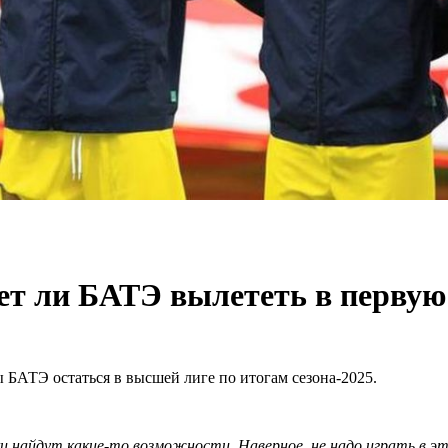
ет ли БАТЭ вылететь в первую
БАТЭ остаться в высшей лиге по итогам сезона-2025.
аки найдут какие-то возможности. Наверное, не надо играть в 