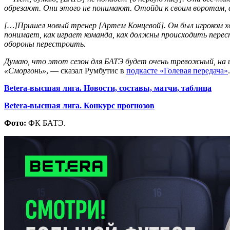
обрезают. Они этого не понимают. Отойди к своим воротам, с
[…]Пришел новый тренер [Артем Концевой]. Он был игроком х
понимает, как играет команда, как должны происходить перес
обороны перестроить.
Думаю, что этот сезон для БАТЭ будет очень тревожный, на и
«Сморгонь»
, — сказал Румбутис в
подкасте «Голевая передача»
.
Betera-высшая лига. Новости, составы, матчи, таблица
Betera-высшая лига. Конкурс прогнозов
Фото:
ФК БАТЭ.