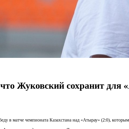
 что Жуковский сохранит для 
беду в матче чемпионата Казахстана над «Атырау» (2:0), котор