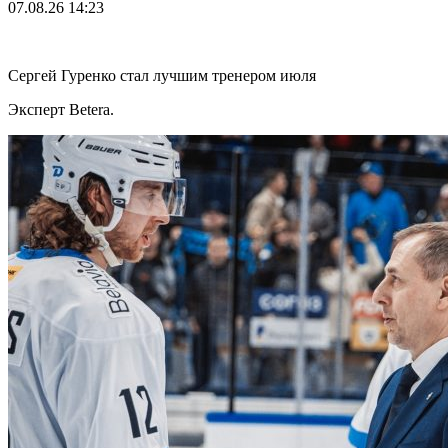
07.08.26
14:23
Сергей Гуренко стал лучшим тренером июля
Эксперт Betera.