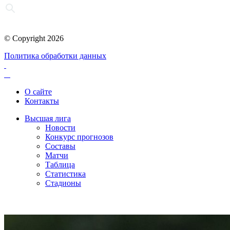
© Copyright 2026
Политика обработки данных
О сайте
Контакты
Высшая лига
Новости
Конкурс прогнозов
Составы
Матчи
Таблица
Статистика
Стадионы