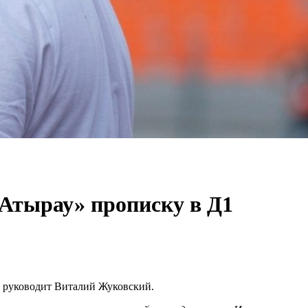
«Атырау» прописку в Д1
ым руководит Виталий Жуковский.