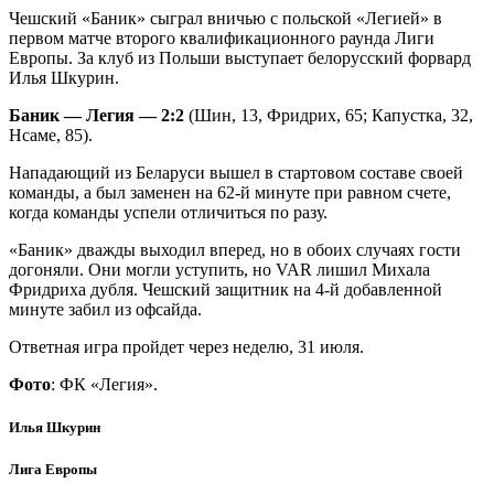
Чешский «Баник» сыграл вничью с польской «Легией» в
первом матче второго квалификационного раунда Лиги
Европы. За клуб из Польши выступает белорусский форвард
Илья Шкурин.
Баник — Легия — 2:2
(Шин, 13, Фридрих, 65; Капустка, 32,
Нсаме, 85).
Нападающий из Беларуси вышел в стартовом составе своей
команды, а был заменен на 62-й минуте при равном счете,
когда команды успели отличиться по разу.
«Баник» дважды выходил вперед, но в обоих случаях гости
догоняли. Они могли уступить, но VAR лишил Михала
Фридриха дубля. Чешский защитник на 4-й добавленной
минуте забил из офсайда.
Ответная игра пройдет через неделю, 31 июля.
Фото
: ФК «Легия».
Илья Шкурин
Лига Европы