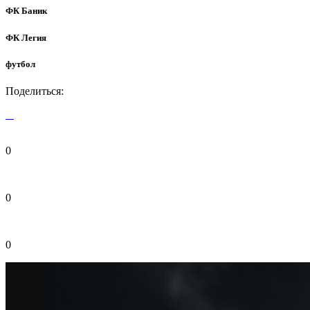
ФК Баник
ФК Легия
футбол
Поделиться:
0
0
0