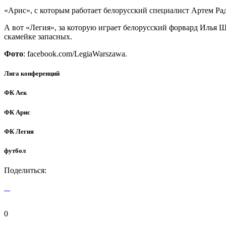
«Арис», с которым работает белорусский специалист Артем Р
А вот «Легия», за которую играет белорусский форвард Илья Ш
скамейке запасных.
Фото
: facebook.com/LegiaWarszawa.
Лига конференций
ФК Аек
ФК Арис
ФК Легия
футбол
Поделиться:
0