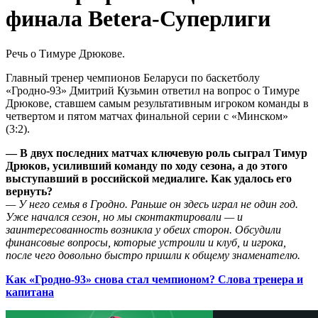
финала Betera-Суперлиги
Речь о Тимуре Дрюкове.
Главный тренер чемпионов Беларуси по баскетболу
«Гродно-93» Дмитрий Кузьмин ответил на вопрос о Тимуре
Дрюкове, ставшем самым результативным игроком команды в
четвертом и пятом матчах финальной серии с «Минском»
(3:2).
— В двух последних матчах ключевую роль сыграл Тимур
Дрюков, усиливший команду по ходу сезона, а до этого
выступавший в российской медиалиге. Как удалось его
вернуть?
— У него семья в Гродно. Раньше он здесь играл не один год.
Уже начался сезон, но мы сконтактировали — и
заинтересованность возникла у обеих сторон. Обсудили
финансовые вопросы, которые устроили и клуб, и игрока,
после чего довольно быстро пришли к общему знаменателю.
Как «Гродно-93» снова стал чемпионом? Слова тренера и
капитана