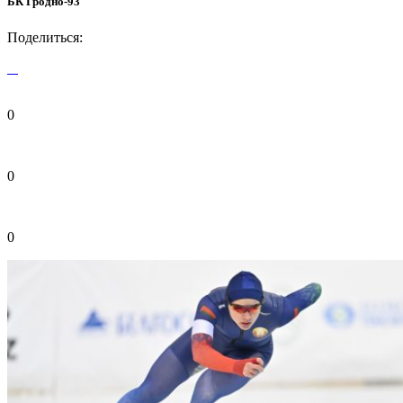
БК Гродно-93
Поделиться:
0
0
0