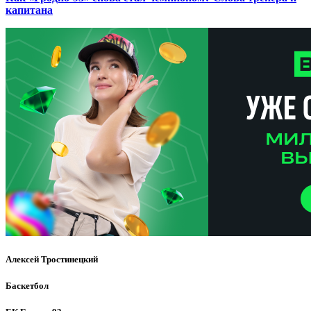
капитана
Алексей Тростинецкий
Баскетбол