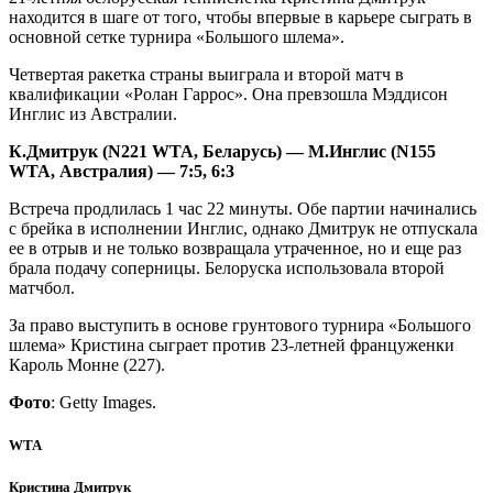
находится в шаге от того, чтобы впервые в карьере сыграть в
основной сетке турнира «Большого шлема».
Четвертая ракетка страны выиграла и второй матч в
квалификации «Ролан Гаррос». Она превзошла Мэддисон
Инглис из Австралии.
К.Дмитрук (N221 WTA, Беларусь) — М.Инглис (N155
WTA, Австралия) — 7:5, 6:3
Встреча продлилась 1 час 22 минуты. Обе партии начинались
с брейка в исполнении Инглис, однако Дмитрук не отпускала
ее в отрыв и не только возвращала утраченное, но и еще раз
брала подачу соперницы. Белоруска использовала второй
матчбол.
За право выступить в основе грунтового турнира «Большого
шлема» Кристина сыграет против 23-летней француженки
Кароль Монне (227).
Фото
: Getty Images.
WTA
Кристина Дмитрук