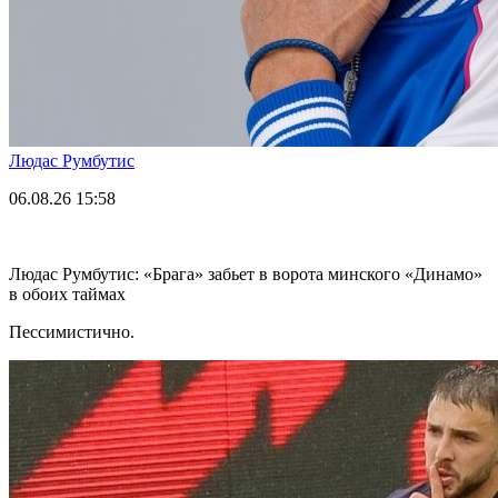
Людас Румбутис
06.08.26
15:58
Людас Румбутис: «Брага» забьет в ворота минского «Динамо»
в обоих таймах
Пессимистично.