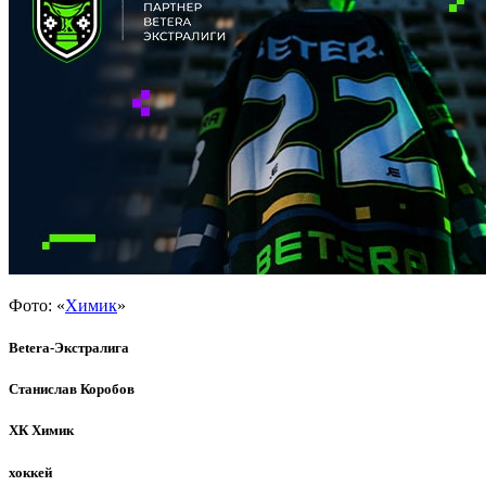
Фото: «
Химик
»
Betera-Экстралига
Станислав Коробов
ХК Химик
хоккей