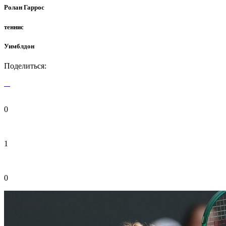
Ролан Гаррос
теннис
Уимблдон
Поделиться:
0
1
0