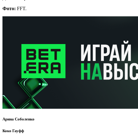
Фото:
FFT.
Арина Соболенко
Коко Гауфф