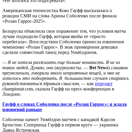
«Не хотелось это подогревать».
Американская теннисистка Коко Гауфф высказалась о
реакции СМИ на слова Арины Соболенко после финала
«Ролан Гаррос-2025».
Белоруска объяснила свое поражение тем, что условия матча
лучше подходили Гауфф, которая якобы ее «просто
перебегала». Впоследствии Соболенко принесла извинения
чемпионке «Ролан Гаррос». В знак примирения девушки
сделали совместный танец перед Уимблдоном.
— Я не хотела разжигать еще больше ненависти. Я не из
таких людей. Думаю, они
(журналисты. —
Bet News
)
слишком
преувеличили, говорили много неприятных вещей, и мне не
хотелось это подогревать. В большинстве случаев стараюсь
руководствоваться здравым смыслом
, — как
передает
championat.com, сказала Гауфф на пресс-конференции в
Лондоне.
Гауфф о словах Соболенко после «Ролан Гаррос»: я ждала
извинений раньше
Соболенко начнет Уимблдон матчем с канадкой Карсон
Брэнстин. Соперница Гауфф в первом круге — украинка
Даяна Ястремская.