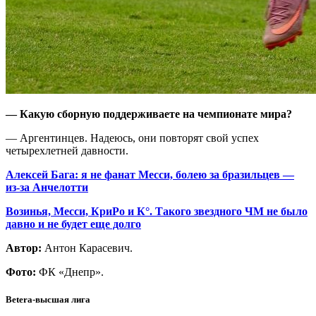
— Какую сборную поддерживаете на чемпионате мира?
— Аргентинцев. Надеюсь, они повторят свой успех
четырехлетней давности.
Алексей Бага: я не фанат Месси, болею за бразильцев —
из-за Анчелотти
Возинья, Месси, КриРо и К°. Такого звездного ЧМ не было
давно и не будет еще долго
Автор:
Антон Карасевич.
Фото:
ФК «Днепр».
Betera-высшая лига