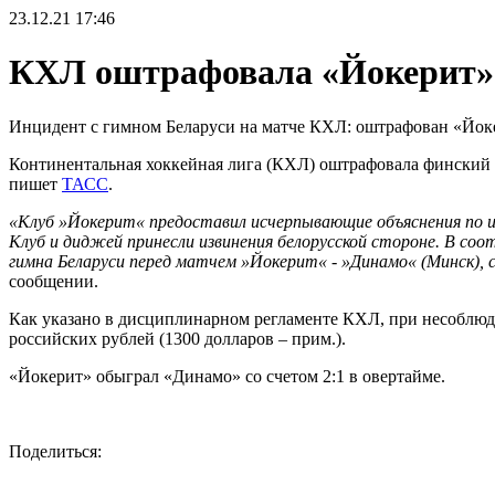
23.12.21
17:46
КХЛ оштрафовала «Йокерит» 
Инцидент с гимном Беларуси на матче КХЛ: оштрафован «Йок
Континентальная хоккейная лига (КХЛ) оштрафовала финский 
пишет
ТАСС
.
«Клуб »Йокерит« предоставил исчерпывающие объяснения по и
Клуб и диджей принесли извинения белорусской стороне. В со
гимна Беларуси перед матчем »Йокерит« - »Динамо« (Минск), с
сообщении.
Как указано в дисциплинарном регламенте КХЛ, при несоблюде
российских рублей (1300 долларов – прим.).
«Йокерит» обыграл «Динамо» со счетом 2:1 в овертайме.
Поделиться: