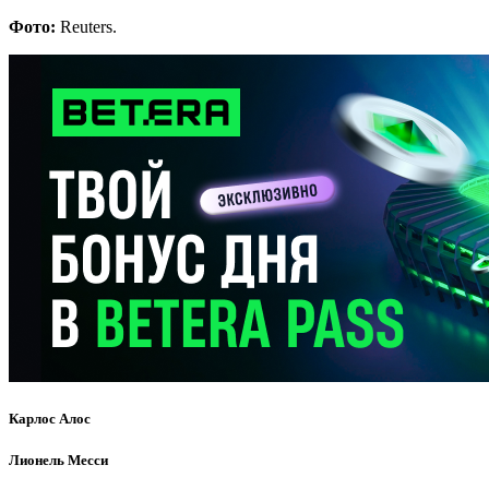
Фото:
Reuters.
Карлос Алос
Лионель Месси