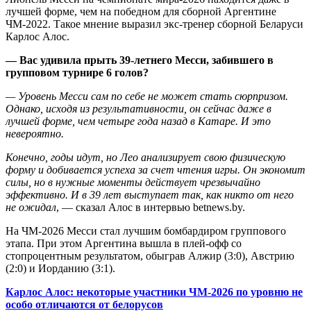
лучшей форме, чем на победном для сборной Аргентине
ЧМ-2022. Такое мнение выразил экс-тренер сборной Беларуси
Карлос Алос.
— Вас удивила прыть 39-летнего Месси, забившего в
групповом турнире 6 голов?
— Уровень Месси сам по себе не может стать сюрпризом.
Однако, исходя из результативности, он сейчас даже в
лучшей форме, чем четыре года назад в Катаре. И это
невероятно.
Конечно, годы идут, но Лео анализирует свою физическую
форму и добивается успеха за счет чтения игры. Он экономит
силы, но в нужные моменты действует чрезвычайно
эффективно. И в 39 лет выступает так, как никто от него
не ожидал
, — сказал Алос в интервью betnews.by.
На ЧМ-2026 Месси стал лучшим бомбардиром группового
этапа. При этом Аргентина вышла в плей-офф со
стопроцентным результатом, обыграв Алжир (3:0), Австрию
(2:0) и Иорданию (3:1).
Карлос Алос: некоторые участники ЧМ-2026 по уровню не
особо отличаются от белорусов