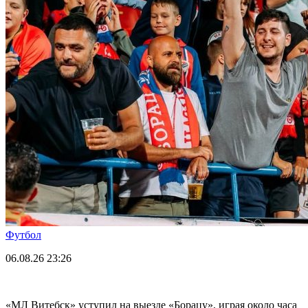
Футбол
06.08.26
23:26
«МЛ Витебск» уступил на выезде «Борацу», играя около часа