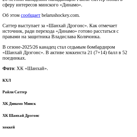
сферу интересов минского «Динамо».
Об этом
сообщает
belarushockey.com.
Саттер выступает за «Шанхай Дрэгонс». Как отмечает
источник, ради перехода «Динамо» готово расстаться с
правами на защитника Владислава Колячонка.
В сезоне-2025/26 канадец стал седьмым бомбардиром
«Шанхай Дрэгонс». В активе хоккеиста 21 (7+14) балл в 52
поединках.
Фото
: ХК «Шанхай».
КХЛ
Райли Саттер
ХК Динамо Минск
ХК Шанхай Дрэгонс
хоккей