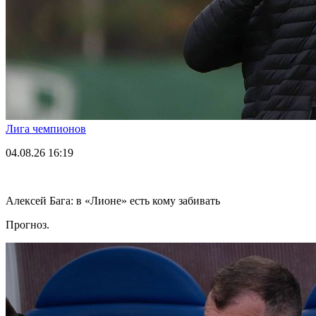
Лига чемпионов
04.08.26
16:19
Алексей Бага: в «Лионе» есть кому забивать
Прогноз.