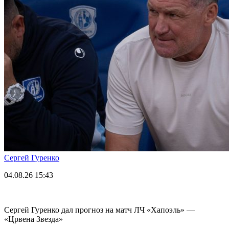
Сергей Гуренко
04.08.26
15:43
Сергей Гуренко дал прогноз на матч ЛЧ «Хапоэль» —
«Црвена Звезда»