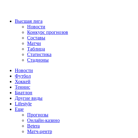
Высшая лига
Новости
Конкурс прогнозов
Составы
Матчи
Таблица
Статистика
Стадионы
Новости
Футбол
Хоккей
Теннис
Биатлон
Другие виды
Lifestyle
Еще
Прогнозы
Онлайн-казино
Betera
Матч-центр