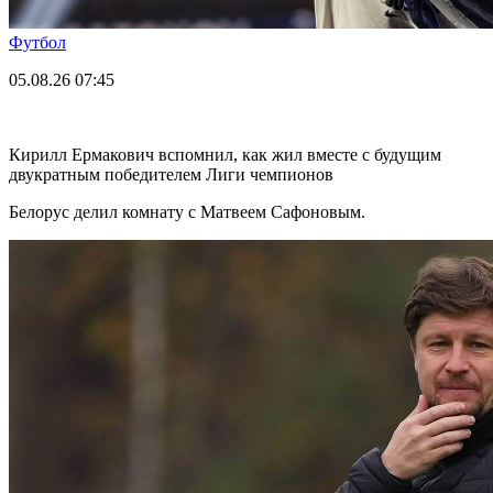
Футбол
05.08.26
07:45
Кирилл Ермакович вспомнил, как жил вместе с будущим
двукратным победителем Лиги чемпионов
Белорус делил комнату с Матвеем Сафоновым.