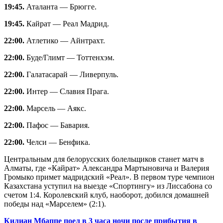
19:45.
Аталанта — Брюгге.
19:45.
Кайрат — Реал Мадрид.
22:00.
Атлетико — Айнтрахт.
22:00.
Буде/Глимт — Тоттенхэм.
22:00.
Галатасарай — Ливерпуль.
22:00.
Интер — Славия Прага.
22:00.
Марсель — Аякс.
22:00.
Пафос — Бавария.
22:00.
Челси — Бенфика.
Центральным для белорусских болельщиков станет матч в
Алматы, где «Кайрат» Александра Мартыновича и Валерия
Громыко примет мадридский «Реал». В первом туре чемпион
Казахстана уступил на выезде «Спортингу» из Лиссабона со
счетом 1:4. Королевский клуб, наоборот, добился домашней
победы над «Марселем» (2:1).
Килиан Мбаппе поел в 3 часа ночи после прибытия в