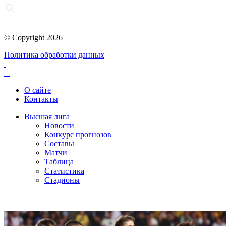
© Copyright 2026
Политика обработки данных
О сайте
Контакты
Высшая лига
Новости
Конкурс прогнозов
Составы
Матчи
Таблица
Статистика
Стадионы