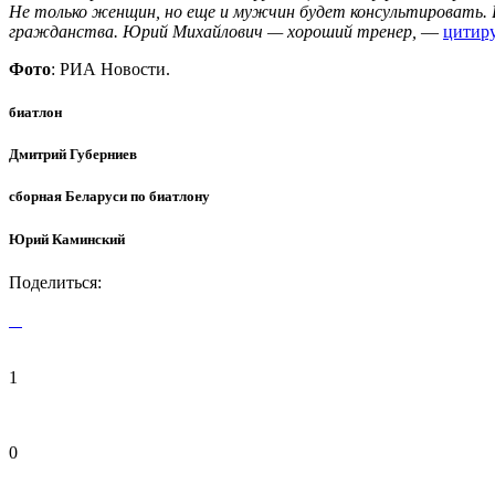
Не только женщин, но еще и мужчин будет консультировать. В 
гражданства. Юрий Михайлович — хороший тренер,
—
цитир
Фото
: РИА Новости.
биатлон
Дмитрий Губерниев
сборная Беларуси по биатлону
Юрий Каминский
Поделиться:
1
0