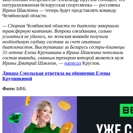
натурализованная белорусская спортсменка — россиянка
Ирина Шаклеина — теперь будет представлять команду
Челябинской области.
— Сборная Челябинской области по биатлону завершила
трансферную кампанию. Вопреки ожиданиям, сильно
усилиться не удалось, но женская команда получила
необходимую глубину состава за счет опытных
биатлонисток. Выступавшие за Беларусь сестры-близнецы
31-летние Елена Кручинкина и Ирина Шаклеина пополнили
состав команды, главным тренером которой является муж
Ирины Дмитрий Шаклеин,
—
написал
Круглов.
Динара Смольская ответила на обвинения Елены
Кручинкиной
Фото:
БФБ.