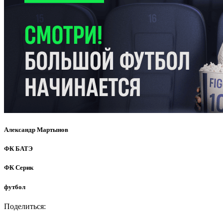
Александр Мартынов
ФК БАТЭ
ФК Серик
футбол
Поделиться: