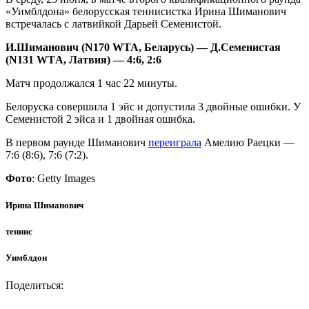
«Уимблдона» белорусская теннисистка Ирина Шиманович
встречалась с латвийкой Дарьей Семенистой.
И.Шиманович (N170 WTA, Беларусь) — Д.Семенистая
(N131 WTА, Латвия) — 4:6, 2:6
Матч продолжался 1 час 22 минуты.
Белоруска совершила 1 эйс и допустила 3 двойные ошибки. У
Семенистой 2 эйса и 1 двойная ошибка.
В первом раунде Шиманович
переиграла
Амелию Раецки —
7:6 (8:6), 7:6 (7:2).
Фото
: Getty Images
Ирина Шиманович
теннис
Уимблдон
Поделиться: