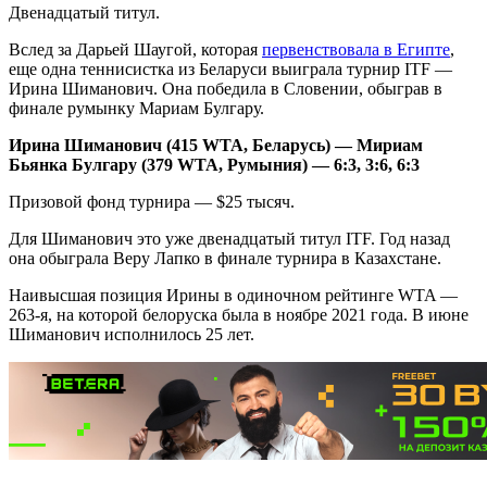
Двенадцатый титул.
Вслед за Дарьей Шаугой, которая
первенствовала в Египте
,
еще одна теннисистка из Беларуси выиграла турнир ITF —
Ирина Шиманович. Она победила в Словении, обыграв в
финале румынку Мариам Булгару.
Ирина Шиманович (415 WTA, Беларусь) — Мириам
Бьянка Булгару (379 WTA, Румыния) — 6:3, 3:6, 6:3
Призовой фонд турнира — $25 тысяч.
Для Шиманович это уже двенадцатый титул ITF. Год назад
она обыграла Веру Лапко в финале турнира в Казахстане.
Наивысшая позиция Ирины в одиночном рейтинге WTA —
263-я, на которой белоруска была в ноябре 2021 года. В июне
Шиманович исполнилось 25 лет.