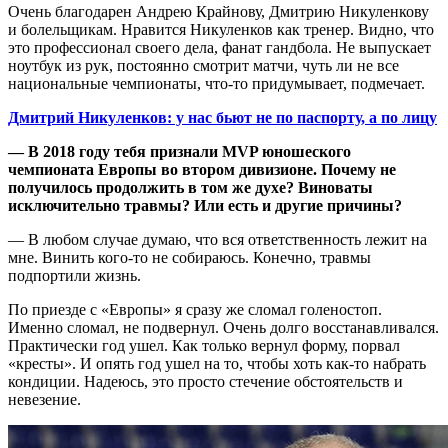
Очень благодарен Андрею Крайнову, Дмитрию Никуленкову
и болельщикам. Нравится Никуленков как тренер. Видно, что
это профессионал своего дела, фанат гандбола. Не выпускает
ноутбук из рук, постоянно смотрит матчи, чуть ли не все
национальные чемпионаты, что-то придумывает, подмечает.
Дмитрий Никуленков: у нас бьют не по паспорту, а по лицу
— В 2018 году тебя признали MVP юношеского
чемпионата Европы во втором дивизионе. Почему не
получилось продолжить в том же духе? Виноваты
исключительно травмы? Или есть и другие причины?
— В любом случае думаю, что вся ответственность лежит на
мне. Винить кого-то не собираюсь. Конечно, травмы
подпортили жизнь.
По приезде с «Европы» я сразу же сломал голеностоп.
Именно сломал, не подвернул. Очень долго восстанавливался.
Практически год ушел. Как только вернул форму, порвал
«кресты». И опять год ушел на то, чтобы хоть как-то набрать
кондиции. Надеюсь, это просто стечение обстоятельств и
невезение.