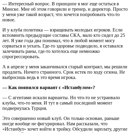
— Интересный вопрос. В принципе я мог еще остаться в
Минске. Мне об этом говорили и тренер, и директор. Просто
у меня уже такой возраст, что хочется попробовать что-то
новое.
И у клуба политика — взращивать молодых игроков. Если
вспомнить предыдущие составы СКА, мало кто сидел до 25
лет. Я уже года два понимал, что в любой момент могу
сорваться и уехать. Где-то здоровье подводило, я оставался
залечивать раны, где-то хотелось еще немножко
спрогрессировать.
А в апреле у меня заканчивался старый контракт, мы решили
продлить. Ничего странного. Срок истек по ходу сезона. Не
выбросишь ведь в это время игрока.
— Как появился вариант с «Истанбулом»?
— С агентами искали варианты. Но что-то не устраивало
клубы, что-то меня. И тут в самый последний момент
подвернулась Турция.
Это совершенно новый клуб. Он только основан, раньше
нигде вообще не фигурировал. Нам рассказали, что
«Истанбул» хочет войти в тройку. Обсудили зарплату, другие