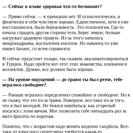
— Сейчас в плане здоровья что-то беспокоит?
— Прямо сейчас — в принципе нет. И психологически, и
физически я себя чувствую хорошо. Единственное, хотя я уже
восстановился, была бережливость. Это психология. Где-то
начала страдать другая сторона тела. Берег левую, больше
нагружал здоровую правую. Из-за этого начались
микронадрывы, воспаления ахиллов. Но наконец-то уже
нашел баланс, со всем справился.
И сейчас предстоит только, так скажем, акклиматизироваться
в Турции. Надо пройти вот этот этап знакомства, вливания в
коллектив. Думаю, все должно быть хорошо.
— На уровне ощущений — до травм ты был резче, тебе
игралось свободнее?
— Раньше игралось определенно спокойнее и свободнее. Но я
не скажу, что это из-за травм. Наверное, все-таки из-за того,
что я был молодой. Не боялся ошибаться, как угорелый
носился с этим мячом. Мог позволить себе пятнадцать раз за
матч бросить по воротам.
Понятно, что с возрастом надо менять видение гандбола. Все-
таки от взрослого спортсмена требуется какая-то