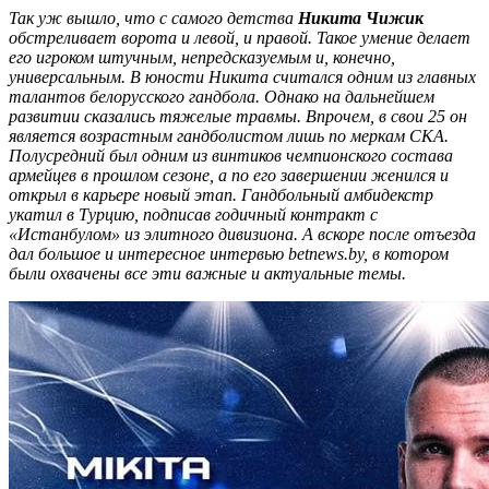
Так уж вышло, что с самого детства
Никита Чижик
обстреливает ворота и левой, и правой. Такое умение делает
его игроком штучным, непредсказуемым и, конечно,
универсальным. В юности Никита считался одним из главных
талантов белорусского гандбола. Однако на дальнейшем
развитии сказались тяжелые травмы. Впрочем, в свои 25 он
является возрастным гандболистом лишь по меркам СКА.
Полусредний был одним из винтиков чемпионского состава
армейцев в прошлом сезоне, а по его завершении женился и
открыл в карьере новый этап. Гандбольный амбидекстр
укатил в Турцию, подписав годичный контракт с
«Истанбулом» из элитного дивизиона. А вскоре после отъезда
дал большое и интересное интервью
betnews
.
by
, в котором
были охвачены все эти важные и актуальные темы.