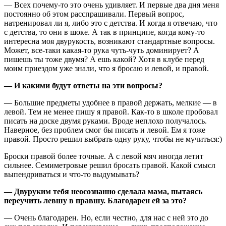
— Всех почему-то это очень удивляет. И первые два дня меня
постоянно об этом расспрашивали. Первый вопрос,
натренировал ли я, либо это с детства. И когда я отвечаю, что
с детства, то они в шоке. А так в принципе, когда кому-то
интересна моя двурукость, возникают стандартные вопросы.
Может, все-таки какая-то рука чуть-чуть доминирует? А
пишешь ты тоже двумя? А ешь какой? Хотя в клубе перед
моим приездом уже знали, что я бросаю и левой, и правой.
— И какими будут ответы на эти вопросы?
— Большие предметы удобнее в правой держать, мелкие — в
левой. Тем не менее пишу я правой. Как-то в школе пробовал
писать на доске двумя руками. Вроде неплохо получалось.
Наверное, без проблем смог бы писать и левой. Ем я тоже
правой. Просто решил выбрать одну руку, чтобы не мучиться:)
Броски правой более точные. А с левой мяч иногда летит
сильнее. Семиметровые решил бросать правой. Какой смысл
выпендриваться и что-то выдумывать?
— Двуруким тебя неосознанно сделала мама, пытаясь
переучить левшу в правшу. Благодарен ей за это?
— Очень благодарен. Но, если честно, для нас с ней это до