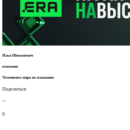
Илья Шиманович
плавание
Чемпионат мира по плаванию
Поделиться:
0