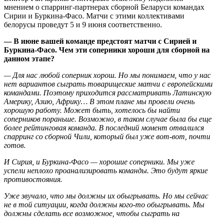
мнением о спарринг-партнерах сборной Беларуси командах
Сирии и Буркина-Фасо. Матчи с этими коллективами
белорусы проведут 5 и 9 июня соответственно.
— В июне вашей команде предстоят матчи с Сирией и
Буркина-Фасо. Чем эти соперники хороши для сборной на
данном этапе?
— Для нас любой соперник хорош. Но мы понимаем, что у нас
нет вариантов сыграть товарищеские матчи с европейскими
командами. Поэтому приходится рассматривать Латинскую
Америку, Азию, Африку… В этом плане мы провели очень
хорошую работу. Может быть, хотелось бы найти
соперников пораньше. Возможно, в таком случае была бы еще
более рейтинговая команда. В последний момент отвалился
спарринг со сборной Чили, который был уже вот-вот, почти
готов.
И Сирия, и Буркина-Фасо — хорошие соперники. Мы уже
успели неплохо проанализировать команды. Это будут яркие
противостояния.
Уже звучало, что мы должны их обыгрывать. Но мы сейчас
не в той ситуации, когда должны кого-то обыгрывать. Мы
должны сделать все возможное, чтобы сыграть на