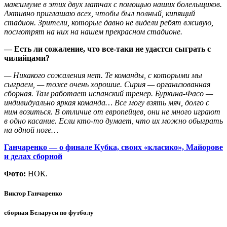
максимуме в этих двух матчах с помощью наших болельщиков.
Активно приглашаю всех, чтобы был полный, кипящий
стадион. Зрители, которые давно не видели ребят вживую,
посмотрят на них на нашем прекрасном стадионе.
— Есть ли сожаление, что все-таки не удастся сыграть с
чилийцами?
— Никакого сожаления нет. Те команды, с которыми мы
сыграем, — тоже очень хорошие. Сирия — организованная
сборная. Там работает испанский тренер. Буркина-Фасо —
индивидуально яркая команда… Все могу взять мяч, долго с
ним возиться. В отличие от европейцев, они не много играют
в одно касание. Если кто-то думает, что их можно обыграть
на одной ноге…
Ганчаренко — о финале Кубка, своих «класико», Майорове
и делах сборной
Фото:
НОК.
Виктор Ганчаренко
сборная Беларуси по футболу