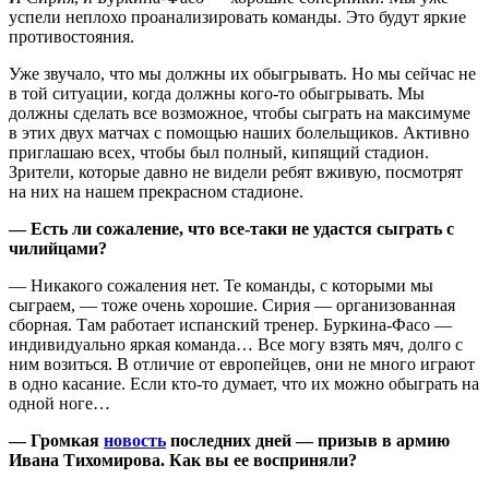
успели неплохо проанализировать команды. Это будут яркие
противостояния.
Уже звучало, что мы должны их обыгрывать. Но мы сейчас не
в той ситуации, когда должны кого-то обыгрывать. Мы
должны сделать все возможное, чтобы сыграть на максимуме
в этих двух матчах с помощью наших болельщиков. Активно
приглашаю всех, чтобы был полный, кипящий стадион.
Зрители, которые давно не видели ребят вживую, посмотрят
на них на нашем прекрасном стадионе.
— Есть ли сожаление, что все-таки не удастся сыграть с
чилийцами?
— Никакого сожаления нет. Те команды, с которыми мы
сыграем, — тоже очень хорошие. Сирия — организованная
сборная. Там работает испанский тренер. Буркина-Фасо —
индивидуально яркая команда… Все могу взять мяч, долго с
ним возиться. В отличие от европейцев, они не много играют
в одно касание. Если кто-то думает, что их можно обыграть на
одной ноге…
— Громкая
новость
последних дней — призыв в армию
Ивана Тихомирова. Как вы ее восприняли?