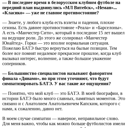
— В последнее время в белорусском клубном футболе на
передний план выдвинулись «МЛ Витебск», «Неман»...
«Класико» — уже не главное противостояние?
— Знаете, у любого клуба есть взлеты и падения, плохие
сезоны. Есть давнее противостояние «Реала» и «Барселоны».
А есть «Манчестер Сити», который в последние 15 лет вышел
на ведущие роли. До этого же солировал «Манчестер
Юнайтед». Горки — это вполне нормальная ситуация.
Пожелаю БАТЭ быстро вернуться на былые позиции. Тем
более все помнят недалекое прекрасное прошлое, когда клуб
вызывал интерес, волнение, а также большое уважение
соперников.
— Большинство специалистов называют фаворитом
финала «Динамо», но при этом уточняют, что будут
симпатизировать БАТЭ. У вас такие же ощущения?
— Понятно, что мой клуб — это БАТЭ. В моей биографии, в
истории БАТЭ было много славных, памятных моментов. Это
связано и с Анатолием Анатольевичем Капским, которого с
нами, к сожалению, давно нет.
В моем случае симпатии — наверное, неправильное слово.
Для меня важно, чтобы как можно больше футболистов имели