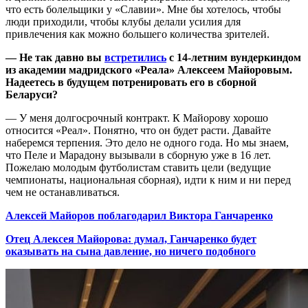
что есть болельщики у «Славии». Мне бы хотелось, чтобы
люди приходили, чтобы клубы делали усилия для
привлечения как можно большего количества зрителей.
— Не так давно вы
встретились
с 14-летним вундеркиндом
из академии мадридского «Реала» Алексеем Майоровым.
Надеетесь в будущем потренировать его в сборной
Беларуси?
— У меня долгосрочный контракт. К Майорову хорошо
относится «Реал». Понятно, что он будет расти. Давайте
наберемся терпения. Это дело не одного года. Но мы знаем,
что Пеле и Марадону вызывали в сборную уже в 16 лет.
Пожелаю молодым футболистам ставить цели (ведущие
чемпионаты, национальная сборная), идти к ним и ни перед
чем не останавливаться.
Алексей Майоров поблагодарил Виктора Ганчаренко
Отец Алексея Майорова: думал, Ганчаренко будет
оказывать на сына давление, но ничего подобного