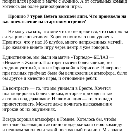
понравился Гродно в матче с Жодино. А от остальных команд
хотелось бы более разнообразной игры.
— Прошло 7 туров
Betera
-высшей лиги. Что произвело на
вас впечатление на стартовом отрезке?
— Не могу сказать, что мне что-то не нравится, что смотрю на
ситуацию с негативом. Хорошо понимаю наш уровень.
Нравится, что у нас 16 клубов, много напряженных матчей.
Про желание видеть игру через центр я уже говорил.
Единственное, мы были на матче «Торпедо»-БЕЛАЗ —
«Неман» в Жодино. Полторы тысячи болельщиков, но
стадион уютный, как и «Городской» в Борисове. Наверное,
при полных трибунах была бы великолепная атмосфера, было
бы другое и качество игры, и отношение ребят.
На контрасте — то, что мы увидели в Бресте. Хочется
поаплодировать болельщикам, которые приходят и так
активно поддерживают. Иллюминация — то, что надо
приветствовать. Можете даже почитать высказывания
игроков об их ощущениях.
Всегда хорошая атмосфера в Гомеле. Хотелось бы, чтобы
местные болельщики активно поддерживали свою команду —
и целиком заполняли такой прекрасный стадион. Мы знаем,