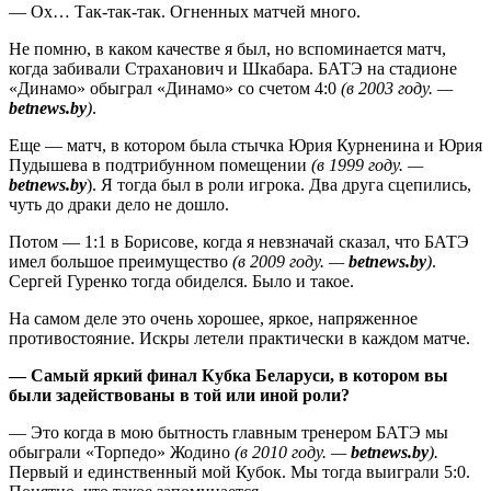
— Ох… Так-так-так. Огненных матчей много.
Не помню, в каком качестве я был, но вспоминается матч,
когда забивали Страханович и Шкабара. БАТЭ на стадионе
«Динамо» обыграл «Динамо» со счетом 4:0
(в 2003 году. —
betnews
.
by
)
.
Еще — матч, в котором была стычка Юрия Курненина и Юрия
Пудышева в подтрибунном помещении
(в 1999 году. —
betnews
.
by
). Я тогда был в роли игрока. Два друга сцепились,
чуть до драки дело не дошло.
Потом — 1:1 в Борисове, когда я невзначай сказал, что БАТЭ
имел большое преимущество
(в 2009 году. —
betnews
.
by
)
.
Сергей Гуренко тогда обиделся. Было и такое.
На самом деле это очень хорошее, яркое, напряженное
противостояние. Искры летели практически в каждом матче.
— Самый яркий финал Кубка Беларуси, в котором вы
были задействованы в той или иной роли?
— Это когда в мою бытность главным тренером БАТЭ мы
обыграли «Торпедо» Жодино
(в 2010 году. —
betnews
.
by
).
Первый и единственный мой Кубок. Мы тогда выиграли 5:0.