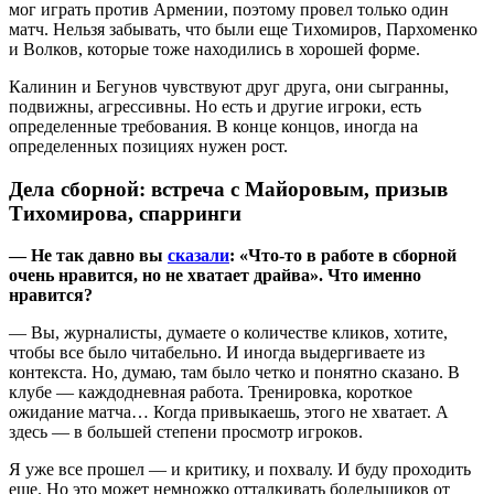
мог играть против Армении, поэтому провел только один
матч. Нельзя забывать, что были еще Тихомиров, Пархоменко
и Волков, которые тоже находились в хорошей форме.
Калинин и Бегунов чувствуют друг друга, они сыгранны,
подвижны, агрессивны. Но есть и другие игроки, есть
определенные требования. В конце концов, иногда на
определенных позициях нужен рост.
Дела сборной: встреча с Майоровым, призыв
Тихомирова, спарринги
— Не так давно вы
сказали
: «Что-то в работе в сборной
очень нравится, но не хватает драйва». Что именно
нравится?
— Вы, журналисты, думаете о количестве кликов, хотите,
чтобы все было читабельно. И иногда выдергиваете из
контекста. Но, думаю, там было четко и понятно сказано. В
клубе — каждодневная работа. Тренировка, короткое
ожидание матча… Когда привыкаешь, этого не хватает. А
здесь — в большей степени просмотр игроков.
Я уже все прошел — и критику, и похвалу. И буду проходить
еще. Но это может немножко отталкивать болельщиков от