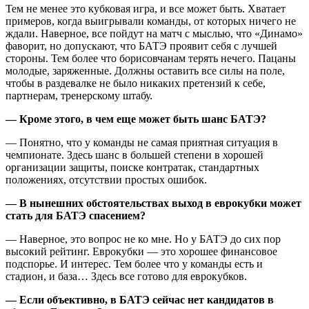
Тем не менее это кубковая игра, и все может быть. Хватает
примеров, когда выигрывали команды, от которых ничего не
ждали. Наверное, все пойдут на матч с мыслью, что «Динамо»
фаворит, но допускают, что БАТЭ проявит себя с лучшей
стороны. Тем более что борисовчанам терять нечего. Пацаны
молодые, заряженные. Должны оставить все силы на поле,
чтобы в раздевалке не было никаких претензий к себе,
партнерам, тренерскому штабу.
— Кроме этого, в чем еще может быть шанс БАТЭ?
— Понятно, что у команды не самая приятная ситуация в
чемпионате. Здесь шанс в большей степени в хорошей
организации защиты, поиске контратак, стандартных
положениях, отсутствии простых ошибок.
— В нынешних обстоятельствах выход в еврокубки может
стать для БАТЭ спасением?
— Наверное, это вопрос не ко мне. Но у БАТЭ до сих пор
высокий рейтинг. Еврокубки — это хорошее финансовое
подспорье. И интерес. Тем более что у команды есть и
стадион, и база… Здесь все готово для еврокубков.
— Если объективно, в БАТЭ сейчас нет кандидатов в