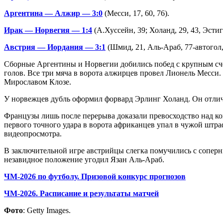
Аргентина — Алжир — 3:0
(Месси, 17, 60, 76).
Ирак — Норвегия — 1:4
(А.Хуссейн, 39; Холанд, 29, 43, Эстиг
Австрия — Иордания — 3:1
(Шмид, 21, Аль-Араб, 77-автогол,
Сборные Аргентины и Норвегии добились побед с крупным сче
голов. Все три мяча в ворота алжирцев провел Лионель Месси.
Мирославом Клозе.
У норвежцев дубль оформил форвард Эрлинг Холанд. Он отличи
Французы лишь после перерыва доказали превосходство над ко
первого точного удара в ворота африканцев упал в чужой штра
видеопросмотра.
В заключительной игре австрийцы слегка помучились с соперн
незавидное положение угодил Язан Аль-Араб.
ЧМ-2026 по футболу. Призовой конкурс прогнозов
ЧМ-2026. Расписание и результаты матчей
Фото
: Getty Images.