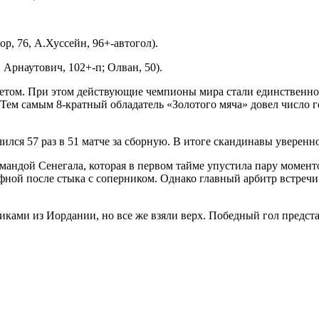
ор, 76, А.Хуссейн, 96+-автогол).
 Арнаутович, 102+-п; Олван, 50).
том. При этом действующие чемпионы мира стали единственной
 Тем самым 8-кратный обладатель «Золотого мяча» довел число г
лся 57 раз в 51 матче за сборную. В итоге скандинавы уверенн
мандой Сенегала, которая в первом тайме упустила пару момент
фной после стыка с соперником. Однако главный арбитр встречи
иками из Иордании, но все же взяли верх. Победный гол предст