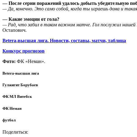
— После серии поражений удалось добыть убедительную поб
— Да, конечно. Это само собой, когда ты играешь дома и так
— Какие эмоции от гола?
— Рад, что забил в таком важном матче. Гол послужил нашей п
Остапович.
Betera-высшая лига. Новости, составы, матчи, таблица
Конкурс прогнозов
Фото:
ФК «Неман».
Betera-высшая лига
Гулжигит Борубаев
ФК МЛ Витебск
ФК Неман
футбол
Поделиться: