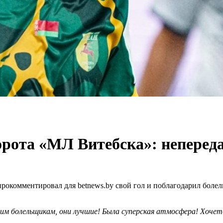
ворота «МЛ Витебска»: непере
комментировал для betnews.by свой гол и поблагодарил болель
шим болельщикам, они лучшие! Была суперская атмосфера! Хочет