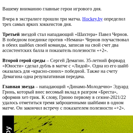
Вашему вниманию главные герои игрового дня.
Вчера в экстралиге прошли три матча.
Hockey.by
определил
трех самых ярких хоккеистов дня.
Третьей
звездой стал нападающий «Шахтера» Павел Чернов.
В победном поединке против «Немана» Чернов поучаствовал
в обеих шайбах своей команды, записав на свой счет два
ассистентских балла и показатель полезности «+2».
Второй герой среды
– Сергей Демагин. 35-летний форвард
«Юности» сделал дубль в матче с «Лидой». Одна из его шайб
оказалась для «красно-синих» победной. Также на счету
Демагина одна результативная передача.
Главная звезда
– нападающий «Динамо-Молодечно» Эдуард
Гринь, который внес весомый вклад в разгром «Бреста»,
оформив хет-трик. К слову, Гриню первому в сезоне-2021/22
удалось отметиться тремя заброшенными шайбами в одном
матче. Он закончил встречу с показателем полезности «+2».