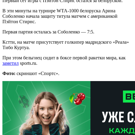
Первый сет игры с Пэйтон Стирнс остался за белоруской.
В эти минуты на турнире WTA-1000 белоруска Арина
Соболенко начала защиту титула матчем с американкой
Пэйтон Стирнс.
Первая партия осталась за Соболенко — 7:5.
Кстти, на матче присутствует голкипер мадридского «Реала»
Тибо Куртуа.
При этом бельгиец сидит в боксе первой ракетки мира, как
заметил
sports.ru.
Фото:
скриншот «Спортс».