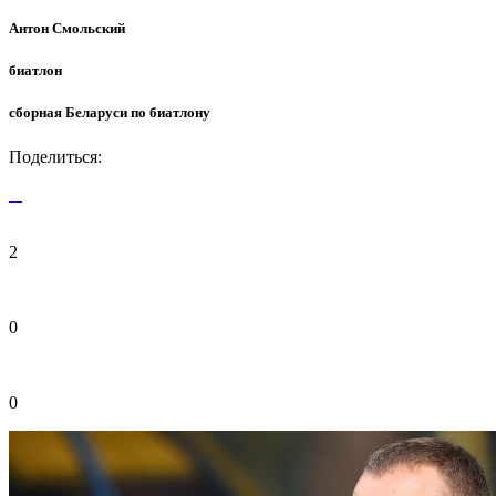
Антон Смольский
биатлон
сборная Беларуси по биатлону
Поделиться:
2
0
0