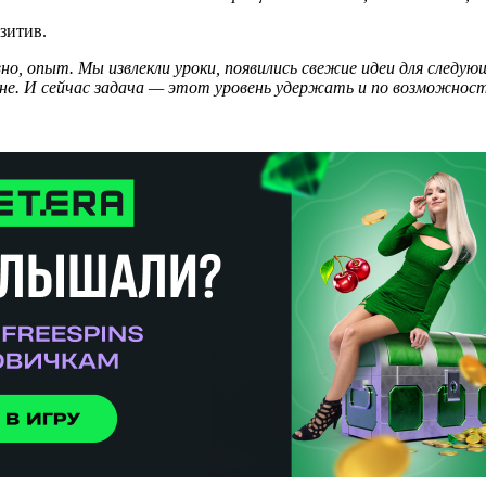
зитив.
вно, опыт. Мы извлекли уроки, появились свежие идеи для следую
плане. И сейчас задача — этот уровень удержать и по возможно