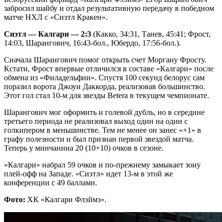
забросил шайбу и отдал результативную передачу в победном
матче НХЛ с «Сиэтл Кракен».
Сиэтл — Калгари — 2:3
(Какко, 34:31, Танев, 45:41; Фрост,
14:03, Шарангович, 16:43-бол., Юбердо, 17:56-бол.).
Сначала Шарангович помог открыть счет Моргану Фросту.
Кстати, Фрост впервые отличился в составе «Калгари» после
обмена из «Филадельфии». Спустя 100 секунд белорус сам
поразил ворота Джоуи Даккорда, реализовав большинство.
Этот гол стал 10-м для звезды Betera в текущем чемпионате.
Шарангович мог оформить и голевой дубль, но в середине
третьего периода не реализовал выход один на один с
голкипером в меньшинстве. Тем не менее он занес «+1» в
графу полезности и был признан первой звездой матча.
Теперь у минчанина 20 (10+10) очков в сезоне.
«Калгари» набрал 59 очков и по-прежнему замыкает зону
плей-офф на Западе. «Сиэтл» идет 13-м в этой же
конференции с 49 баллами.
Фото:
ХК «Калгари Флэймз».