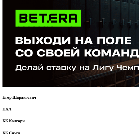
Егор Шарангович
НХЛ
ХК Калгари
ХК Сиэтл