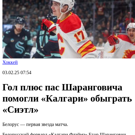
Хоккей
03.02.25
07:54
Гол плюс пас Шаранговича
помогли «Калгари» обыграть
«Сиэтл»
Белорус — первая звезда матча.
Белорусский форвард «Калгари Флэймз» Егор Шарангович