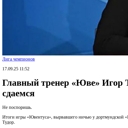
Лига чемпионов
17.09.25
11:52
Главный тренер «Юве» Игор Ту
сдаемся
Не поспоришь.
Итоги игры «Ювентуса», вырвавшего ничью у дортмундской «
Тудор.