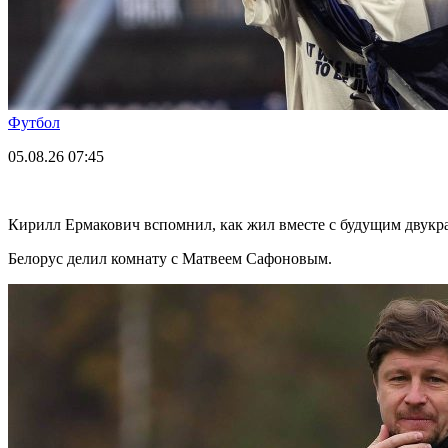
Футбол
05.08.26
07:45
Кирилл Ермакович вспомнил, как жил вместе с будущим двук
Белорус делил комнату с Матвеем Сафоновым.