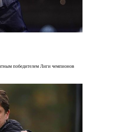
ратным победителем Лиги чемпионов