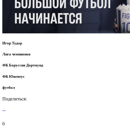
Игор Тудор
Лига чемпионов
ФК Боруссия Дортмунд
ФК Ювентус
футбол
Поделиться:
0