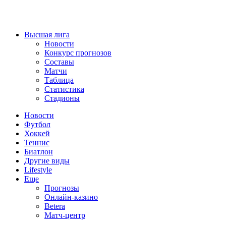
Высшая лига
Новости
Конкурс прогнозов
Составы
Матчи
Таблица
Статистика
Стадионы
Новости
Футбол
Хоккей
Теннис
Биатлон
Другие виды
Lifestyle
Еще
Прогнозы
Онлайн-казино
Betera
Матч-центр