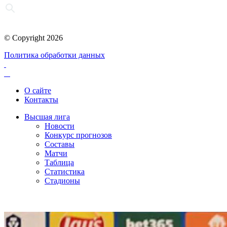
© Copyright 2026
Политика обработки данных
О сайте
Контакты
Высшая лига
Новости
Конкурс прогнозов
Составы
Матчи
Таблица
Статистика
Стадионы