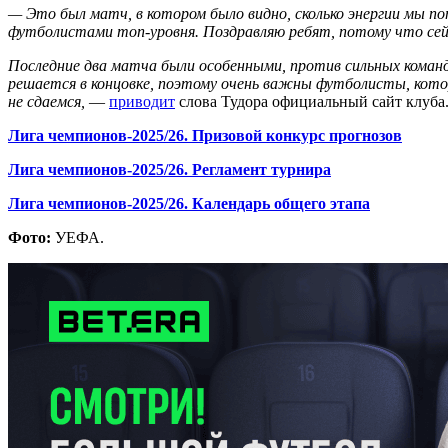
— Это был матч, в котором было видно, сколько энергии мы 
футболистами топ-уровня. Поздравляю ребят, потому что сейч
Последние два матча были особенными, против сильных команд
решается в концовке, поэтому очень важны футболисты, кот
не сдаемся,
—
приводит
слова Тудора официальный сайт клуба
Лига чемпионов-2025/26. Призовой конкурс прогнозов
Лига чемпионов-2025/26. Регламент турнира
Лига чемпионов-2025/26. Календарь общего этапа
Фото:
УЕФА.