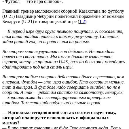
«Футбол — это игра ошибок».
Главный тренер молодежной сборной Казахстана по футболу
(U-21) Владимир Чебурин подытожил поражение от команды
Беларуси (U-21) в товарищеской игре (
1:2)
.
— В первой игре друг друга немного пощупали. К сожалению,
там наши ошибки привели к такому результату. Соперник
забил ранний гол, но играли с ним на равных.
Во втором матче улучшили свои действия. Не отходили
далеко от своего плана. Мы имеем большое количество
игроков, которые пришли из U-19, важно было эту молодежь
адаптировать под наш стиль игры.
Во втором тайме соперник действовал более агрессивно, чем
в первом. Футбол — это игра ошибок. Кто совершил меньше,
тот и выиграл. В футболе надо совершать ошибки, но не в
сборной. А так — ребятам спасибо за самоотдачу. Белорусы
— хорошая команда с квалифицированным тренерским
штабом. Там есть индивидуально сильные игроки.
— Насколько сегодняшний состав соответствует тому,
который планируете использовать в официальных
матчах?
— В процентах говорить не буду. Это все-таки люди. Есть