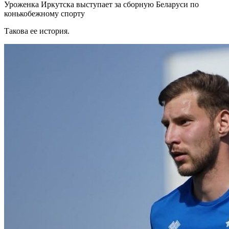
Уроженка Иркутска выступает за сборную Беларуси по
конькобежному спорту
Такова ее история.