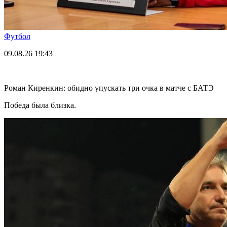
Футбол
09.08.26
19:43
Роман Киренкин: обидно упускать три очка в матче с БАТЭ
Победа была близка.