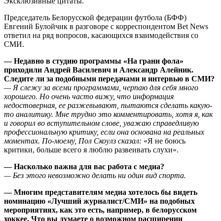
Эксклюзивные цитаты.
Председатель Белорусской федерации футбола (БФФ)
Евгений Булойчик в разговоре с корреспондентом Bet News
ответил на ряд вопросов, касающихся взаимодействия со
СМИ.
— Недавно в студию программы «На грани фола»
приходили Андрей Василевич и Александр Алейник.
Следите ли за подобными передачами и интервью в СМИ?
— Я слежу за всеми программами, черпаю для себя много
хорошего. Но очень часто вижу, что информация
недостоверная, ее разжевывают, пытаются сделать какую-
то аналитику. Мне трудно это комментировать, хотя я, как
и говорил во вступительном слове, уважаю справедливую
профессиональную критику, если она основана на реальных
моментах. По-моему, Пол Скоулз сказал:
«Я не боюсь
критики, больше всего я люблю развеивать слухи».
— Насколько важна для вас работа с медиа?
— Без этого невозможно делать ни один вид спорта.
— Многим представителям медиа хотелось бы видеть
номинацию «Лучший журналист/СМИ» на подобных
мероприятиях, как это есть, например, в белорусском
хоккее. Что вы думаете о возможном расширении