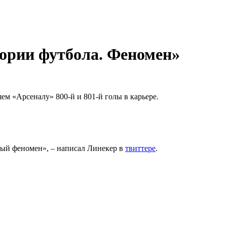
тории футбола. Феномен»
 «Арсеналу» 800-й и 801-й голы в карьере.
тный феномен», – написал Линекер в
твиттере
.