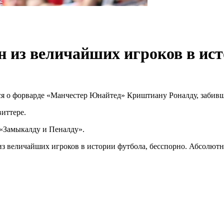
ин из величайших игроков в ис
о форварде «Манчестер Юнайтед» Криштиану Роналду, забившем
виттере.
«Замыкалду и Пеналду».
н из величайших игроков в истории футбола, бесспорно. Абсолю