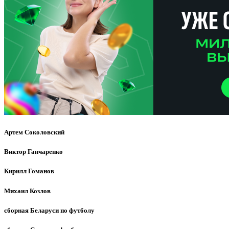
Артем Соколовский
Виктор Ганчаренко
Кирилл Гоманов
Михаил Козлов
сборная Беларуси по футболу