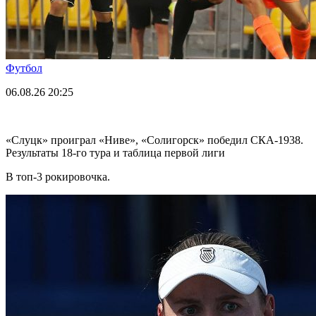
Футбол
06.08.26
20:25
«Слуцк» проиграл «Ниве», «Солигорск» победил СКА-1938.
Результаты 18-го тура и таблица первой лиги
В топ-3 рокировочка.