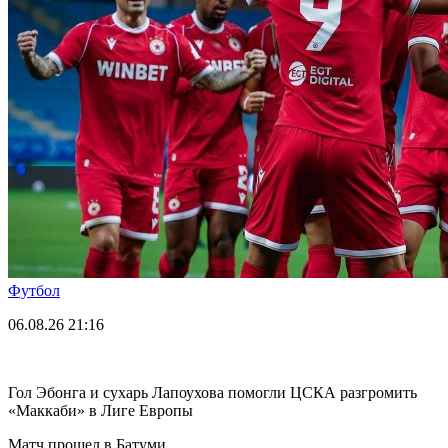
Футбол
06.08.26
21:16
Гол Эбонга и сухарь Лапоухова помогли ЦСКА разгромить
«Маккаби» в Лиге Европы
Матч прошел в Батуми.