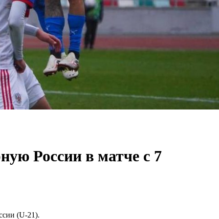
ую России в матче с 7
сии (U-21).