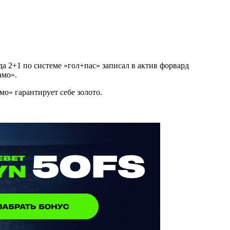
гда 2+1 по системе «гол+пас» записал в актив форвард
амо».
о» гарантирует себе золото.