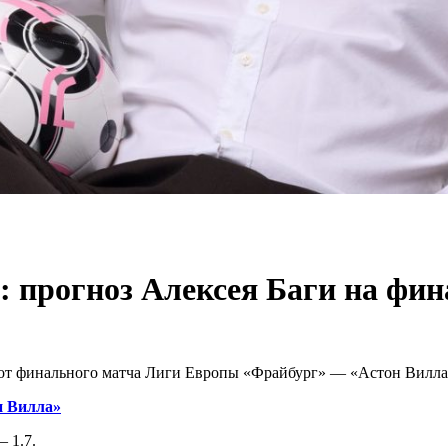
 прогноз Алексея Баги на фи
от финального матча Лиги Европы «Фрайбург» — «Астон Вилла» 
н Вилла»
 1.7.