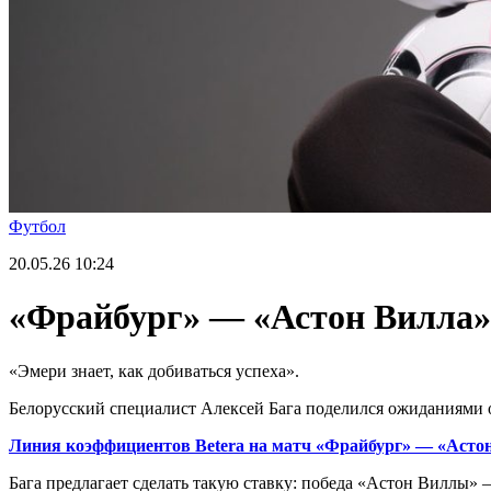
Футбол
20.05.26
10:24
«Фрайбург» — «Астон Вилла»:
«Эмери знает, как добиваться успеха».
Белорусский специалист Алексей Бага поделился ожиданиями 
Линия коэффициентов
Betera на матч «Фрайбург» — «Асто
Бага предлагает сделать такую ставку: победа «Астон Виллы» —