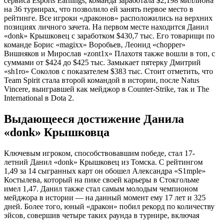
сервиса Esports Earnings, команда заработала $2,198 миллиона
на 36 турнирах, что позволило ей занять первое место в
рейтинге. Все игроки «драконов» расположились на верхних
позициях личного зачета. На первом месте находится Данил
«donk» Крышковец с заработком $430,7 тыс. Его товарищи по
команде Борис «magixx» Воробьев, Леонид «chopper»
Вишняков и Мирослав «zont1x» Плахотя также вошли в топ, с
суммами от $424 до $425 тыс. Замыкает пятерку Дмитрий
«sh1ro» Соколов с показателем $383 тыс. Стоит отметить, что
Team Spirit стала второй командой в истории, после Natus
Vincere, выигравшей как мейджор в Counter-Strike, так и The
International в Dota 2.
Выдающееся достижение Данила
«donk» Крышковца
Ключевым игроком, способствовавшим победе, стал 17-
летний Данил «donk» Крышковец из Томска. С рейтингом
1,49 за 14 сыгранных карт он обошел Александра «S1mple»
Костылева, который на пике своей карьеры в Стокгольме
имел 1,47. Данил также стал самым молодым чемпионом
мейджора в истории — на данный момент ему 17 лет и 325
дней. Более того, юный «дракон» побил рекорд по количеству
эйсов, совершив четыре таких раунда в турнире, включая