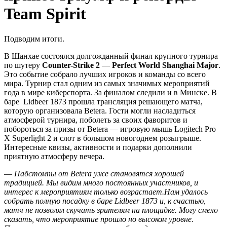
Team Spirit
Подводим итоги.
В Шанхае состоялся долгожданный финал крупного турнира
по шутеру
Counter-Strike 2
—
Perfect World Shanghai Major
.
Это событие собрало лучших игроков и команды со всего
мира. Турнир стал одним из самых значимых мероприятий
года в мире киберспорта. За финалом следили и в Минске. В
баре Lidbeer 1873 прошла трансляция решающего матча,
которую организовала Betera. Гости могли насладиться
атмосферой турнира, поболеть за своих фаворитов и
побороться за призы от Betera — игровую мышь Logitech Pro
X Superlight 2 и слот в большом новогоднем розыгрыше.
Интересные квизы, активности и подарки дополнили
приятную атмосферу вечера.
—
Пабстомпы от Betera уже становятся хорошей
традицией. Мы видим много постоянных участников, и
интерес к мероприятиям только возрастает.Нам удалось
собрать полную посадку в баре Lidbeer 1873 и, к счастью,
матч не позволял скучать зрителям на площадке. Могу смело
сказать, что мероприятие прошло но высоком уровне.