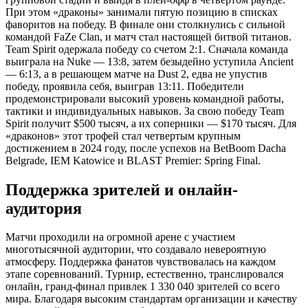
При этом «драконы» занимали пятую позицию в списках
фаворитов на победу. В финале они столкнулись с сильной
командой FaZe Clan, и матч стал настоящей битвой титанов.
Team Spirit одержала победу со счетом 2:1. Сначала команда
выиграла на Nuke — 13:8, затем безыдейно уступила Ancient
— 6:13, а в решающем матче на Dust 2, едва не упустив
победу, проявила себя, выиграв 13:11. Победители
продемонстрировали высокий уровень командной работы,
тактики и индивидуальных навыков. За свою победу Team
Spirit получит $500 тысяч, а их соперники — $170 тысяч. Для
«драконов» этот трофей стал четвертым крупным
достижением в 2024 году, после успехов на BetBoom Dacha
Belgrade, IEM Katowice и BLAST Premier: Spring Final.
Поддержка зрителей и онлайн-
аудитория
Матчи проходили на огромной арене с участием
многотысячной аудитории, что создавало невероятную
атмосферу. Поддержка фанатов чувствовалась на каждом
этапе соревнований. Турнир, естественно, транслировался
онлайн, гранд-финал привлек 1 330 040 зрителей со всего
мира. Благодаря высоким стандартам организации и качеству