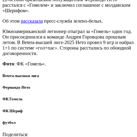
расстался с «Гомелем» и заключил соглашение с молдавским
«Шерифом».
Об этом
рассказала
пресс-служба зелено-белых.
Южноамериканский легионер отыграл за «Гомель» один год.
Он присоединился к команде Андрея Горовцова прошлым
летом. В Betera-высшей лиге-2025 Нето провел 9 игр и набрал
1+1 по системе «гол+пас». Стороны расстались по обоюдной
договоренности.
Фото
: ФК «Гомель».
Betera-высшая лига
Фернандо Нето
ФК Гомель
ФК Шериф
футбол
Поделиться: